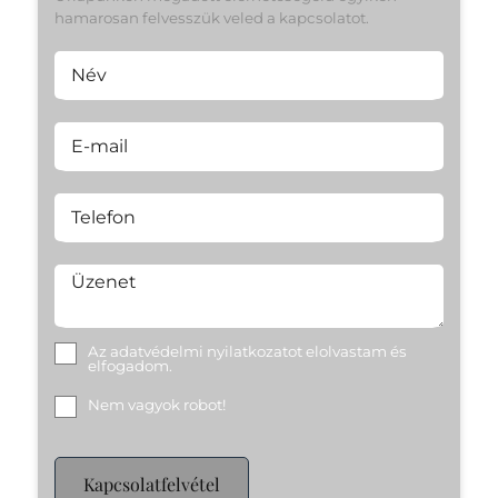
hamarosan felvesszük veled a kapcsolatot.
Név
E-mail
Telefon
Üzenet
Az
adatvédelmi nyilatkozat
ot elolvastam és
elfogadom.
Nem vagyok robot!
Kapcsolatfelvétel