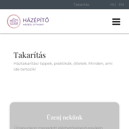
Takarítás
HU
EN
Takarítás
Háztakarítási tippek, praktikák, ötletek. Minden, ami
ide tartozik!
Üzenj nekünk
Űrlapunkon megadott elérhetőségeid egyikén