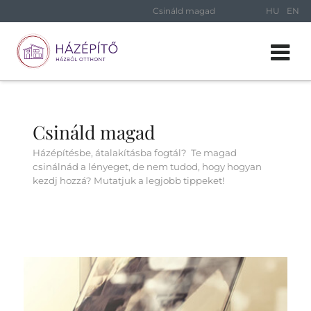
Csináld magad
HU
EN
Csináld magad
Házépítésbe, átalakításba fogtál? Te magad
csinálnád a lényeget, de nem tudod, hogy hogyan
kezdj hozzá? Mutatjuk a legjobb tippeket!