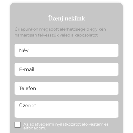
Üzenj nekünk
Űrlapunkon megadott elérhetőségeid egyikén
hamarosan felvesszük veled a kapcsolatot.
Név
E-mail
Telefon
Üzenet
Az
adatvédelmi nyilatkozat
ot elolvastam és
elfogadom.