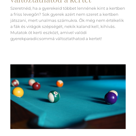
Szeretnéd, ha a gyerekeid többet lennének kint a kertben
a friss levegőn? Sok gyerek azért nem szeret a kertben
játszani, mert unalmas számukra. Ők még nem értékelik
a fák és virágok szépségét, nekik kaland kell, kihívás.
Mutatok öt kerti eszközt, amivel valódi
gyerekparadicsommá változtathatod a kertet!