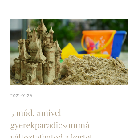
2021-01-29
5 mód, amivel
gyerekparadicsommá
változtathatod a kertet