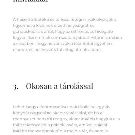
A hasonló léptékű és tónusú rétegminták elvonják a
figyelmet a kicsinek érzett helyiségről, és
gondoskodnak arról, hogy az otthonos és hívogató
legyen. Semminek sem szabad jobban kitűnnie ebben
az esetben, hogy ne vonzzák a tekintetet egyetlen
elemre, és ne érezzük túl elfoglaltnak a teret.
3. Okosan a tárolással
Lehet, hogy ellentmondásosnak tűnik, ha egy kis
konyhát nagyobbra akarsz varázsolni, de ha a
mennyezet nem túl magas, akkor inkább hagyjuk el a
fali szekrényeket a polcok javára, amivel, sokkal
inkább tágasabbnak tűnik majd a tér, és nem is