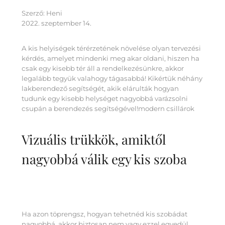
Szerző:
Heni
2022. szeptember 14.
A kis helyiségek térérzetének növelése olyan tervezési
kérdés, amelyet mindenki meg akar oldani, hiszen ha
csak egy kisebb tér áll a rendelkezésünkre, akkor
legalább tegyük valahogy tágasabbá! Kikértük néhány
lakberendező segítségét, akik elárulták hogyan
tudunk egy kisebb helységet nagyobbá varázsolni
csupán a berendezés segítségével!modern csillárok
Vizuális trükkök, amiktől
nagyobbá válik egy kis szoba
Ha azon töprengsz, hogyan tehetnéd kis szobádat
nagyobbá, akkor biztosan nem vagy ezzel egyedül,