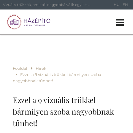
Vizuális trükkök, amiktől nagyobbá válik egy kis szoba
HU
EN
Főoldal
Hírek
Ezzel a 9 vizuális trükkel bármilyen szoba
nagyobbnak tűnhet!
Ezzel a 9 vizuális trükkel
bármilyen szoba nagyobbnak
tűnhet!