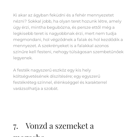
Ki akar az ágyban feküdni és a fehér mennyezetet
nézni? Sokkal jobb, ha olyan teret hozunk létre, amely
úgy érzi, mintha begubózna, és persze ettől még a
legkisebb teret is nagyobbnak érzi, mert nem tudja
megmondani, hol végződnek a falak és hol kezdődik a
mennyezet. A szekrényeket is a falakkal azonos
színűre kell festeni, nehogy túlságosan szembetűnőek
legyenek.
A festék nagyszerű eszköz egy kis hely
költségvetésének díszítésére; egy egyszerű
festékréteg színnel, élénkséggel és karakterrel
varázsolhatja a szobát.
7. Vonzd a szemeket a