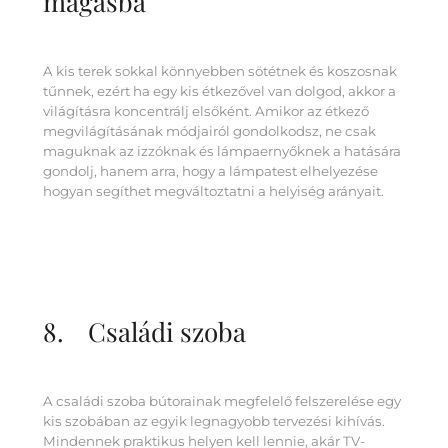
magasba
A kis terek sokkal könnyebben sötétnek és koszosnak
tűnnek, ezért ha egy kis étkezővel van dolgod, akkor a
világításra koncentrálj elsőként. Amikor az étkező
megvilágításának módjairól gondolkodsz, ne csak
maguknak az izzóknak és lámpaernyőknek a hatására
gondolj, hanem arra, hogy a lámpatest elhelyezése
hogyan segíthet megváltoztatni a helyiség arányait.
8. Családi szoba
A családi szoba bútorainak megfelelő felszerelése egy
kis szobában az egyik legnagyobb tervezési kihívás.
Mindennek praktikus helyen kell lennie, akár TV-