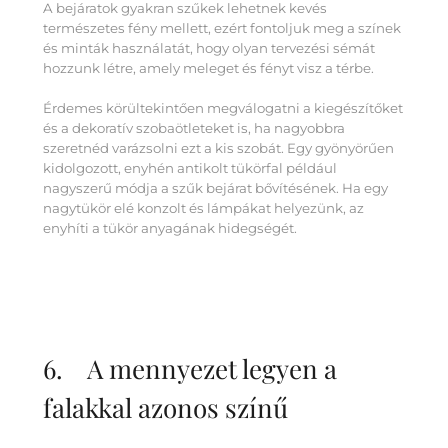
A bejáratok gyakran szűkek lehetnek kevés
természetes fény mellett, ezért fontoljuk meg a színek
és minták használatát, hogy olyan tervezési sémát
hozzunk létre, amely meleget és fényt visz a térbe.
Érdemes körültekintően megválogatni a kiegészítőket
és a dekoratív szobaötleteket is, ha nagyobbra
szeretnéd varázsolni ezt a kis szobát. Egy gyönyörűen
kidolgozott, enyhén antikolt tükörfal például
nagyszerű módja a szűk bejárat bővítésének. Ha egy
nagytükör elé konzolt és lámpákat helyezünk, az
enyhíti a tükör anyagának hidegségét.
6. A mennyezet legyen a
falakkal azonos színű