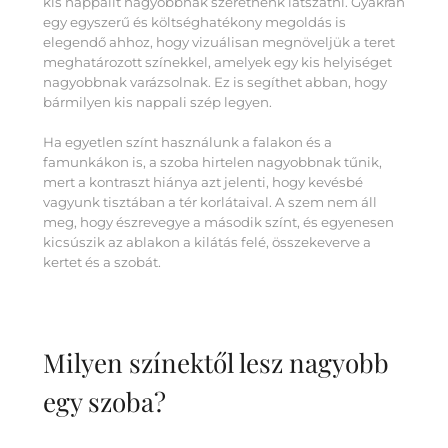
kis nappalit nagyobbnak szeretnénk látszatni. Gyakran
egy egyszerű és költséghatékony megoldás is
elegendő ahhoz, hogy vizuálisan megnöveljük a teret
meghatározott színekkel, amelyek egy kis helyiséget
nagyobbnak varázsolnak. Ez is segíthet abban, hogy
bármilyen kis nappali szép legyen.
Ha egyetlen színt használunk a falakon és a
famunkákon is, a szoba hirtelen nagyobbnak tűnik,
mert a kontraszt hiánya azt jelenti, hogy kevésbé
vagyunk tisztában a tér korlátaival. A szem nem áll
meg, hogy észrevegye a második színt, és egyenesen
kicsúszik az ablakon a kilátás felé, összekeverve a
kertet és a szobát.
Milyen színektől lesz nagyobb
egy szoba?