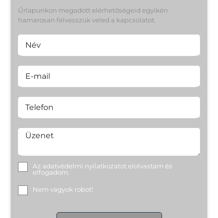
Űrlapunkon megadott elérhetőségeid egyikén
hamarosan felvesszük veled a kapcsolatot.
Név
E-mail
Telefon
Üzenet
Az
adatvédelmi nyilatkozat
ot elolvastam és
elfogadom.
Nem vagyok robot!