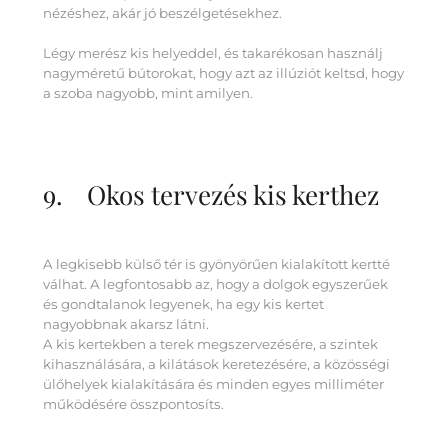
nézéshez, akár jó beszélgetésekhez.
Légy merész kis helyeddel, és takarékosan használj
nagyméretű bútorokat, hogy azt az illúziót keltsd, hogy
a szoba nagyobb, mint amilyen.
9. Okos tervezés kis kerthez
A legkisebb külső tér is gyönyörűen kialakított kertté
válhat. A legfontosabb az, hogy a dolgok egyszerűek
és gondtalanok legyenek, ha egy kis kertet
nagyobbnak akarsz látni.
A kis kertekben a terek megszervezésére, a szintek
kihasználására, a kilátások keretezésére, a közösségi
ülőhelyek kialakítására és minden egyes milliméter
működésére összpontosíts.