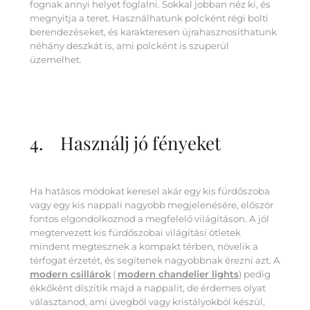
fognak annyi helyet foglalni. Sokkal jobban néz ki, és
megnyitja a teret. Használhatunk polcként régi bolti
berendezéseket, és karakteresen újrahasznosíthatunk
néhány deszkát is, ami polcként is szuperül
üzemelhet.
4. Használj jó fényeket
Ha hatásos módokat keresel akár egy kis fürdőszoba
vagy egy kis nappali nagyobb megjelenésére, először
fontos elgondolkoznod a megfelelő világításon. A jól
megtervezett kis fürdőszobai világítási ötletek
mindent megtesznek a kompakt térben, növelik a
térfogat érzetét, és segítenek nagyobbnak érezni azt. A
modern csillárok
(
modern chandelier lights
) pedig
ékkőként díszítik majd a nappalit, de érdemes olyat
választanod, ami üvegből vagy kristályokból készül,