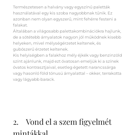
Természetesen a halvány vagy egyszínű paletták
használatával egy kis szoba nagyobbnak tűnik. Ez
azonban nem olyan egyszerű, mint fehérre festeni a
falakat.
Általában a világosabb palettakombinációkra hajlunk,
de a sötétebb árnyalatok nagyon jól működnek kisebb
helyeken, mivel mélységérzetet keltenek, és
gubószerű érzetet keltenek.
Kis helyiségben a falakhoz mély éjkék vagy benzinzöld
színt ajánlunk, majd ezt óvatosan emeljük ki a színek
óvatos kontrasztjaival, esetleg égetett narancssárga
vagy hasonló föld tónusú árnyalattal – okker, terrakotta
vagy lágyabb barack.
2. Vond el a szem figyelmét
mintákkal