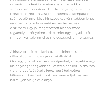
ugyanis mindenki szeretné a teret nagyobbá
varázsolni otthonában. Bár a kis helyiségek számos
belsőépítészeti kihívást jelenthetnek, a kompakt élet
számos előnnyel jár: a kis szobákat könnyebben lehet
rendben tartani; könnyebben rendezhető és
díszíthető. Egy jól megtervezett kisebb szoba
ugyanolyan kényelmes lehet, mint egy nagyobb tér,
minden kényelemmel és melegséggel, amire vágysz.
A kis szobák ötletei korlátozottak lehetnek, de
stílusukat tekintve nagyon variálhatóak.
Összegyűjtöttük kedvenc módjainkat, amelyekkel egy
kis helyiséget nagyobbnak varázsolhatunk – a szakma
trükkjei segítségével a kínos, apró helyiséget
kifinomulttá és funkcionálissá varázsoljuk, legyen
bármilyen alakja és aránya.