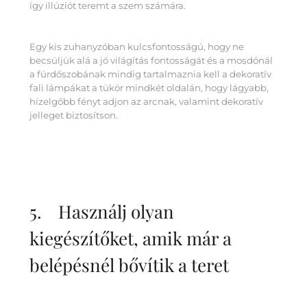
így illúziót teremt a szem számára.
Egy kis zuhanyzóban kulcsfontosságú, hogy ne
becsüljük alá a jó világítás fontosságát és a mosdónál
a fürdőszobának mindig tartalmaznia kell a dekoratív
fali lámpákat a tükör mindkét oldalán, hogy lágyabb,
hízelgőbb fényt adjon az arcnak, valamint dekoratív
jelleget biztosítson.
5. Használj olyan
kiegészítőket, amik már a
belépésnél bővítik a teret