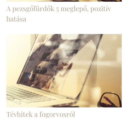
A pezsgőfürdők 5 meglepő, pozitív
hatása
Tévhitek a fogorvosról